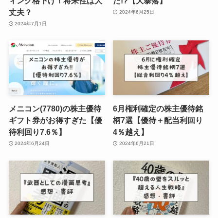
ィング格下げ！将来性は大
た!?【大暴落】
丈夫？
2024年6月25日
2024年7月1日
メニコン(7780)の株主優待
6月権利確定の株主優待銘
ギフト券がお得すぎた【優
柄7選【優待＋配当利回り
待利回り7.6％】
4％越え】
2024年6月24日
2024年6月21日